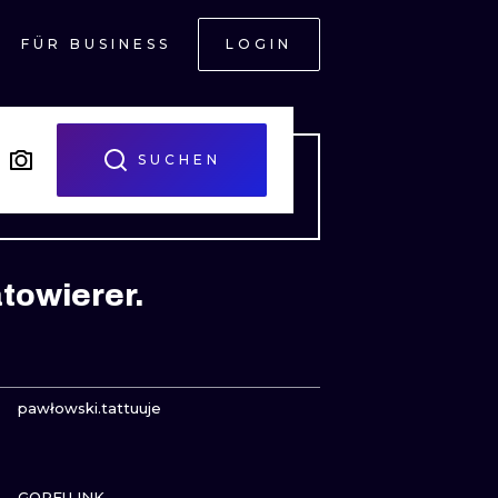
FÜR BUSINESS
LOGIN
H
SUCHEN
towierer.
SEHE
pawłowski.tattuuje
SEHE
ONAL
GORFU INK