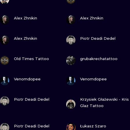
ILLUSTRATIV
SEHE
SEHE
Alex Zhnikin
Alex Zhnikin
MINIMALISM
UV
SEHE
SEHE
Alex Zhnikin
Piotr Deadi Dedel
SEHE
SEHE
Old Times Tattoo
grubakrechatattoo
SEHE
SEHE
Venomdopee
Venomdopee
SEHE
SEHE
Piotr Deadi Dedel
Krzysiek Głażewski - Kris
Glaz Tattoo
SEHE
SEHE
Piotr Deadi Dedel
Łukasz Szaro