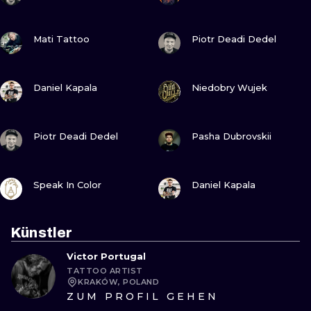
SEHE
SEHE
Mati Tattoo
Piotr Deadi Dedel
SEHE
SEHE
Daniel Kapala
Niedobry Wujek
SEHE
SEHE
Piotr Deadi Dedel
Pasha Dubrovskii
SEHE
SEHE
Speak In Color
Daniel Kapala
Künstler
Victor Portugal
TATTOO ARTIST
KRAKÓW, POLAND
ZUM PROFIL GEHEN