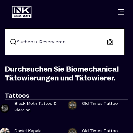
STÄDTE
STYLES
WARSCHAU
KRAKAU
BRESLAU
UNTERTITEL
Suchen u. Reservieren
BERLIN
LONDON
NEW SCHOO
HEIDELBERG
EDINBURGH
SURREAL
Durchsuchen Sie Biomechanical
Tätowierungen und Tätowierer.
MANCHESTER
AMSTERDAM
BIOMECHANI
PRAG
WIEN
TRIBAL
Tattoos
SEHE
SEHE
Black Moth Tattoo &
Old Times Tattoo
ATHEN
BUDAPEST
JAPANISCH
Piercing
CARTOONS
SEHE
SEHE
Daniel Kapala
Old Times Tattoo