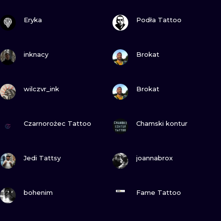
ILLUSTRATIV
SEHE
SEHE
Eryka
Podła Tattoo
MINIMALISM
SEHE
SEHE
UV
inknacy
Brokat
SEHE
SEHE
wilczvr_ink
Brokat
SEHE
SEHE
Czarnorożec Tattoo
Chamski kontur
SEHE
SEHE
Jedi Tattsy
joannabrox
SEHE
SEHE
bohenim
Fame Tattoo
SEHE
SEHE