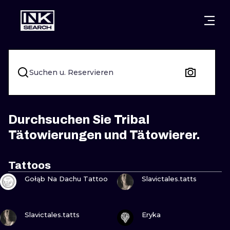
STÄDTE
STYLES
WARSCHAU
KRAKAU
BRESLAU
UNTERTITEL
Suchen u. Reservieren
BERLIN
LONDON
NEW SCHOO
HEIDELBERG
EDINBURGH
SURREAL
Durchsuchen Sie Tribal
Tätowierungen und Tätowierer.
MANCHESTER
AMSTERDAM
BIOMECHANI
PRAG
WIEN
TRIBAL
Tattoos
SEHE
SEHE
Gołąb Na Dachu Tattoo
Slavictales.tatts
ATHEN
BUDAPEST
JAPANISCH
CARTOONS
SEHE
SEHE
Slavictales.tatts
Eryka