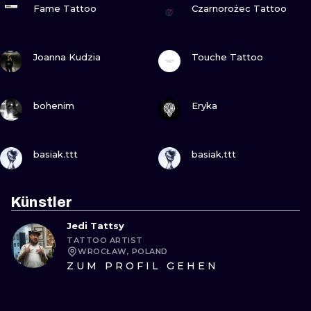
Fame Tattoo
Czarnorożec Tattoo
SEHE
SEHE
Joanna Kudzia
Touche Tattoo
SEHE
SEHE
bohenim
Eryka
SEHE
SEHE
basiak.ttt
basiak.ttt
Künstler
Jedi Tattsy
TATTOO ARTIST
WROCŁAW, POLAND
ZUM PROFIL GEHEN