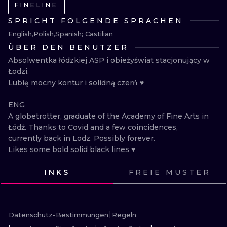
ILLUSTRATIV
FINELINE
SPRICHT FOLGENDE SPRACHEN
MINIMALISM
English
Polish
Spanish; Castilian
ÜBER DEN BENUTZER
UV
Absolwentka łódzkiej ASP i obieżyświat stacjonujący w 
Łodzi.

Lubię mocny kontur i solidną czerń ♥

ENG

A globetrotter, graduate of the Academy of Fine Arts in 
Łódź. Thanks to Covid and a few coincidences, 
currently back in Lodz. Possibly forever. 

Likes some bold solid black lines ♥
INKS
FREIE MUSTER
SEHE
SEHE
SEHE
SEHE
SEHE
SEHE
SEHE
SEHE
SEHE
SEHE
SEHE
SEHE
Datenschutz-Bestimmungen
Regeln