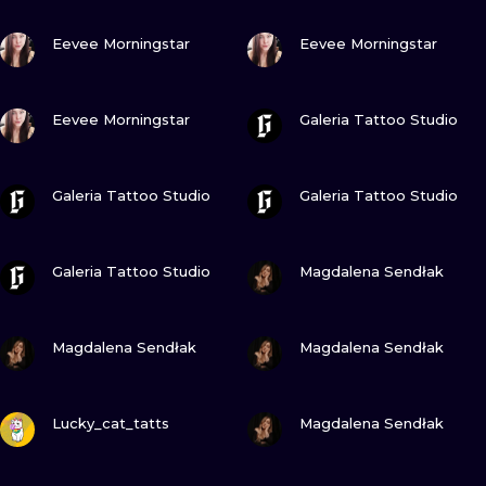
ILLUSTRATIV
SEHE
SEHE
Eevee Morningstar
Eevee Morningstar
MINIMALISM
SEHE
SEHE
UV
Eevee Morningstar
Galeria Tattoo Studio
SEHE
SEHE
Galeria Tattoo Studio
Galeria Tattoo Studio
SEHE
SEHE
Galeria Tattoo Studio
Magdalena Sendłak
SEHE
SEHE
Magdalena Sendłak
Magdalena Sendłak
SEHE
SEHE
Lucky_cat_tatts
Magdalena Sendłak
SEHE
SEHE