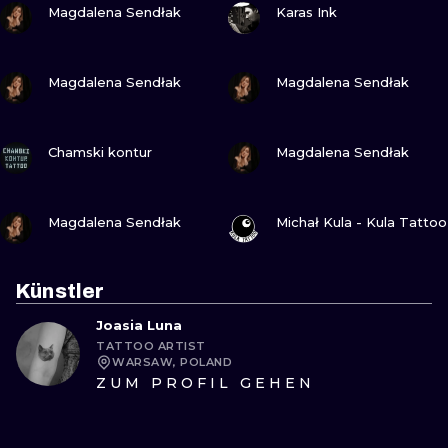
Magdalena Sendłak
Karas Ink
SEHE
SEHE
Magdalena Sendłak
Magdalena Sendłak
SEHE
SEHE
Chamski kontur
Magdalena Sendłak
SEHE
SEHE
Magdalena Sendłak
Michał Kula - Kula Tattoo
Künstler
Joasia Luna
TATTOO ARTIST
WARSAW, POLAND
ZUM PROFIL GEHEN