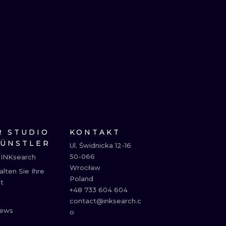
R STUDIO
KONTAKT
KÜNSTLER
Ul. Świdnicka 12-16

50-066

 INKsearch
Wrocław

lten Sie Ihre
Poland

t
+48 733 604 604

contact@inksearch.c
ews
o