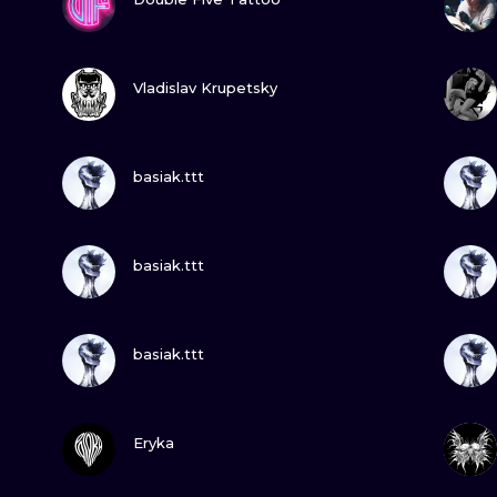
MINIMALISM
GRAVUR
SEHE
Vladislav Krupetsky
UV
SEHE
basiak.ttt
SEHE
basiak.ttt
SEHE
basiak.ttt
SEHE
Eryka