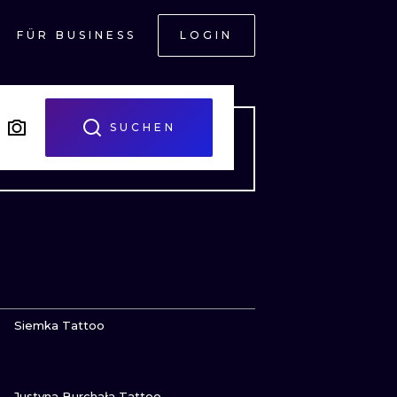
FÜR BUSINESS
LOGIN
H
SUCHEN
SEHE
Siemka Tattoo
SEHE
ONAL
Justyna Burchała Tattoo