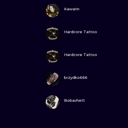
SEHE
Kawarin
SEHE
Hardcore Tattoo
SEHE
Hardcore Tattoo
SEHE
brzydko666
SEHE
Bobavhett