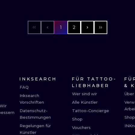
1
2
INKSEARCH
FÜR TATTOO-
FÜ
LIEBHABER
& 
FAQ
Wer sind wir
Über
Inksearch
Vorschriften
Alle Künstler
Verwa
 Wir
Arbei
Datenschutz-
Tattoo-Concierge
bessern
Bestimmungen
Shop
Shop
Regelungen für
INKn
Vouchers
Künstler