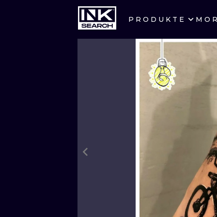
PRODUKTE
MO
STÄDTE
KRAKAU
BERLIN
HEIDELBERG
MANCHESTER
PRAG
ATHEN