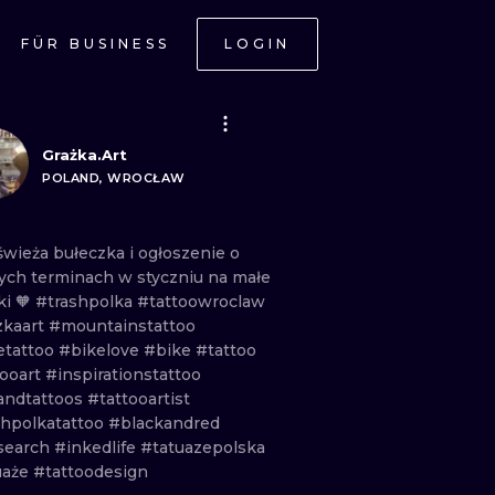
FÜR BUSINESS
LOGIN
H
Grażka.Art
POLAND, WROCŁAW
świeża
bułeczka
i
ogłoszenie
o
ych
terminach
w
styczniu
na
małe
ki
🧡
#trashpolka
#tattoowroclaw
zkaart
#mountainstattoo
etattoo
#bikelove
#bike
#tattoo
tooart
#inspirationstattoo
andtattoos
#tattooartist
shpolkatattoo
#blackandred
search
#inkedlife
#tatuazepolska
uaże
#tattoodesign
ONAL