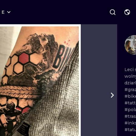
RE
STYLES
WARSCHAU
GEOMETRISC
BRESLAU
UNTERTITEL
GRAFIK
LONDON
NEW SCHOOL
HANDPOKE
EDINBURGH
SURREAL
BLACKWORK
Leci
woln
AMSTERDAM
BIOMECHANICAL
TRADITIONAL
dziar
#gra
WIEN
TRIBAL
IGNORANT
#bik
#tat
BUDAPEST
JAPANISCH
LINIEN
#pol
#tra
CARTOONS
DOTWORK
#ink
#tat
ILLUSTRATIV
NEO TRADITI