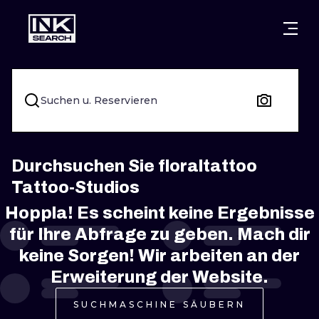
STÄDTE
STYLES
WARSCHAU
KRAKAU
BRESLAU
UNTERTITEL
Suchen u. Reservieren
BERLIN
LONDON
NEW SCHOO
HEIDELBERG
EDINBURGH
SURREAL
Durchsuchen Sie floraltattoo
Tattoo-Studios
MANCHESTER
AMSTERDAM
BIOMECHANI
Hoppla! Es scheint keine Ergebnisse
PRAG
WIEN
TRIBAL
für Ihre Abfrage zu geben. Mach dir
keine Sorgen! Wir arbeiten an der
ATHEN
BUDAPEST
JAPANISCH
Erweiterung der Website.
CARTOONS
SUCHMASCHINE SÄUBERN