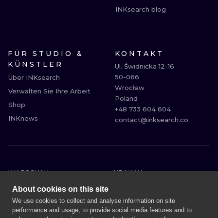
INKsearch blog
FÜR STUDIO &
KONTAKT
KÜNSTLER
Ul. Świdnicka 12-16

50-066

Über INKsearch
Wrocław

Verwalten Sie Ihre Arbeit
Poland

Shop
+48 733 604 604

INKnews
contact@inksearch.co
WARSCHAU
KRAKAU
BRESLAU
BERLIN
About cookies on this site
LONDON
HEIDELBERG
We use cookies to collect and analyse information on site
performance and usage, to provide social media features and to
EDINBURGH
MANCHESTER