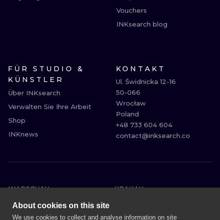
Vouchers
INKsearch blog
FÜR STUDIO &
KONTAKT
KÜNSTLER
Ul. Świdnicka 12-16

50-066

Über INKsearch
Wrocław

Verwalten Sie Ihre Arbeit
Poland

Shop
+48 733 604 604

INKnews
contact@inksearch.co
WARSCHAU
KRAKAU
BRESLAU
BERLIN
About cookies on this site
LONDON
HEIDELBERG
We use cookies to collect and analyse information on site