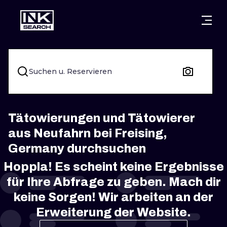
STÄDTE
STYLES
WARSCHAU
KRAKAU
BRESLAU
UNTERTITEL
Suchen u. Reservieren
BERLIN
LONDON
NEW SCHOO
HEIDELBERG
EDINBURGH
SURREAL
Tätowierungen und Tätowierer
aus Neufahrn bei Freising,
MANCHESTER
AMSTERDAM
BIOMECHANI
Germany durchsuchen
PRAG
WIEN
TRIBAL
Hoppla! Es scheint keine Ergebnisse
für Ihre Abfrage zu geben. Mach dir
ATHEN
BUDAPEST
JAPANISCH
keine Sorgen! Wir arbeiten an der
CARTOONS
Erweiterung der Website.