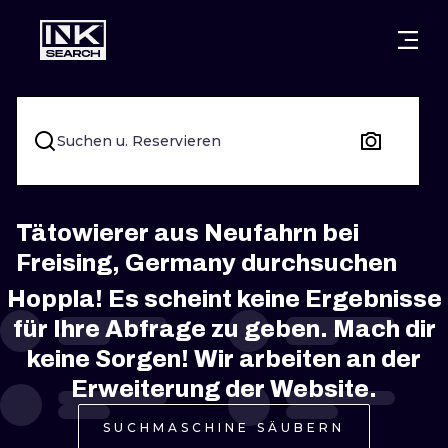
STÄDTE
STYLES
WARSCHAU
KRAKAU
BRESLAU
UNTERTITEL
Suchen u. Reservieren
BERLIN
LONDON
NEW SCHOO
HEIDELBERG
EDINBURGH
SURREAL
Tätowierer aus Neufahrn bei
Freising, Germany durchsuchen
MANCHESTER
AMSTERDAM
BIOMECHANI
Hoppla! Es scheint keine Ergebnisse
PRAG
WIEN
TRIBAL
für Ihre Abfrage zu geben. Mach dir
keine Sorgen! Wir arbeiten an der
ATHEN
BUDAPEST
JAPANISCH
Erweiterung der Website.
CARTOONS
SUCHMASCHINE SÄUBERN