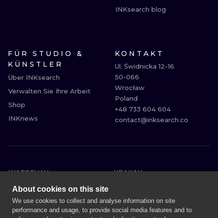
INKsearch blog
FÜR STUDIO &
KONTAKT
KÜNSTLER
Ul. Świdnicka 12-16

50-066

Über INKsearch
Wrocław

Verwalten Sie Ihre Arbeit
Poland

Shop
+48 733 604 604

INKnews
contact@inksearch.co
WARSCHAU
KRAKAU
BRESLAU
BERLIN
About cookies on this site
LONDON
HEIDELBERG
We use cookies to collect and analyse information on site
performance and usage, to provide social media features and to
EDINBURGH
MANCHESTER