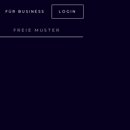
FÜR BUSINESS
LOGIN
H
FREIE MUSTER
SEHE
SEHE
SEHE
SEHE
ONAL