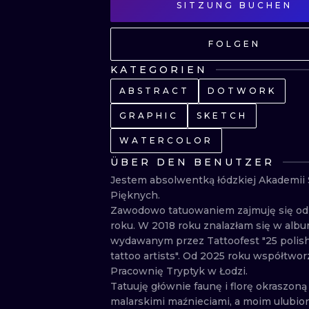
SITZUNG BUCHEN
FOLGEN
KATEGORIEN
ABSTRACT
DOTWORK
GRAPHIC
SKETCH
WATERCOLOR
ÜBER DEN BENUTZER
Jestem absolwentką łódzkiej Akademii 
Pięknych.

Zawodowo tatuowaniem zajmuję się od 
roku. W 2018 roku znalazłam się w albu
wydawanym przez Tattoofest "25 polish
tattoo artists". Od 2025 roku współtworz
Pracownię Tryptyk w Łodzi.

Tatuuję głównie faunę i florę okraszoną 
malarskimi maźnieciami, a moim ulubio