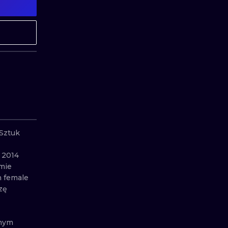
MINIMALISM
GRAVUR
UV
Sztuk 
2014 
mie 
 female 
ę 
nym 