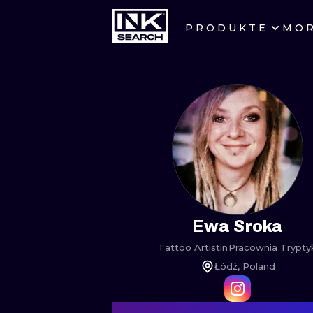
PRODUKTE
MO
STÄDTE
KRAKAU
BERLIN
HEIDELBERG
MANCHESTER
PRAG
Ewa Sroka
Tattoo Artist
in
Pracownia Trypty
ATHEN
Łódź, Poland