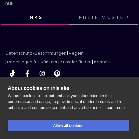
ILLUSTRATIV
null
INKS
FREIE MUSTER
MINIMALISM
SEHE
SEHE
SEHE
SEHE
SEHE
SEHE
SEHE
SEHE
SEHE
SEHE
UV
SEHE
SEHE
Datenschutz-Bestimmungen
Regeln
Regelungen für Künstler
Künstler finden
Kontakt
About cookies on this site
MEHR INK SEARCH
We use cookies to collect and analyse information on site
performance and usage, to provide social media features and to
enhance and customise content and advertisements.
Learn more
SITZUNG BUCHEN
Allow all cookies
RESERVIERUNGEN
SUCHEN
EINLOGGEN