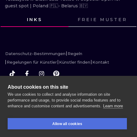
ILLUSTRATIV
guest spot | Poland 🇵🇱- Belarus 🇧🇾
INKS
FREIE MUSTER
MINIMALISM
SEHE
SEHE
SEHE
SEHE
SEHE
SEHE
UV
SEHE
SEHE
SEHE
SEHE
SEHE
SEHE
Datenschutz-Bestimmungen
Regeln
Regelungen für Künstler
Künstler finden
Kontakt
About cookies on this site
MEHR INK SEARCH
We use cookies to collect and analyse information on site
performance and usage, to provide social media features and to
enhance and customise content and advertisements.
Learn more
SITZUNG BUCHEN
Allow all cookies
RESERVIERUNGEN
SUCHEN
EINLOGGEN