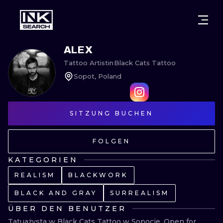
STÄDTE
STYLES
WARSCHAU
ALEX
Tattoo Artist
in
Black Cats Tattoo
KRAKAU
BRESLAU
UNTERTITEL
Sopot, Poland
BERLIN
LONDON
NEW SCHOO
HEIDELBERG
EDINBURGH
SURREAL
SITZUNG BUCHEN
MANCHESTER
AMSTERDAM
BIOMECHANI
FOLGEN
PRAG
WIEN
TRIBAL
KATEGORIEN
REALISM
BLACKWORK
ATHEN
BUDAPEST
JAPANISCH
BLACK AND GRAY
SURREALISM
CARTOONS
ÜBER DEN BENUTZER
Tatuażysta w Black Cats Tattoo w Sopocie. Open for 