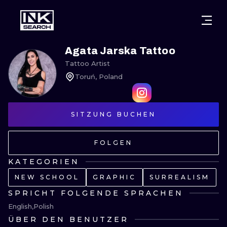
STÄDTE
STYLES
WARSCHAU
Agata Jarska Tattoo
Tattoo Artist
KRAKAU
BRESLAU
UNTERTITEL
Toruń, Poland
BERLIN
LONDON
NEW SCHOO
HEIDELBERG
SITZUNG BUCHEN
EDINBURGH
SURREAL
MANCHESTER
AMSTERDAM
BIOMECHANI
FOLGEN
PRAG
WIEN
TRIBAL
KATEGORIEN
NEW SCHOOL
GRAPHIC
SURREALISM
ATHEN
BUDAPEST
JAPANISCH
SPRICHT FOLGENDE SPRACHEN
CARTOONS
English
Polish
ÜBER DEN BENUTZER