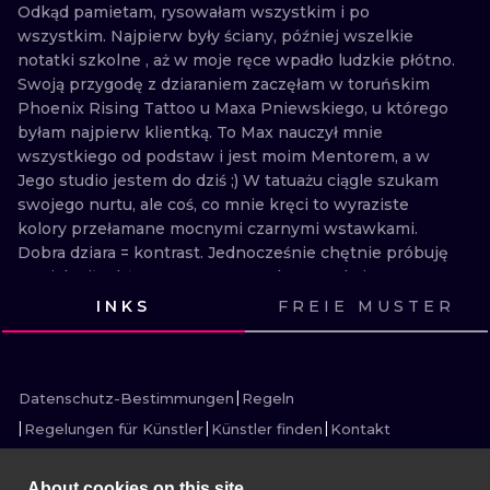
ILLUSTRATIV
Odkąd pamietam, rysowałam wszystkim i po 
wszystkim. Najpierw były ściany, później wszelkie 
notatki szkolne , aż w moje ręce wpadło ludzkie płótno. 
MINIMALISM
Swoją przygodę z dziaraniem zaczęłam w toruńskim 
Phoenix Rising Tattoo u Maxa Pniewskiego, u którego 
UV
byłam najpierw klientką. To Max nauczył mnie 
wszystkiego od podstaw i jest moim Mentorem, a w 
Jego studio jestem do dziś ;) W tatuażu ciągle szukam 
swojego nurtu, ale coś, co mnie kręci to wyraziste 
kolory przełamane mocnymi czarnymi wstawkami. 
Dobra dziara = kontrast. Jednocześnie chętnie próbuję 
swoich sił także w czarno-szarych pracach, jestem 
otwarta na różnorodność. Dostrzegam urok zarówno w 
INKS
FREIE MUSTER
małych wlepkach jak i wielkopowierzchniowych 
SEHE
SEHE
SEHE
SEHE
kompozycjach. Lubię szukać swoich wizji w pomysłach 
SEHE
SEHE
SEHE
SEHE
SEHE
SEHE
SEHE
SEHE
klientów. Nie gryzę ;)
Datenschutz-Bestimmungen
Regeln
Regelungen für Künstler
Künstler finden
Kontakt
About cookies on this site